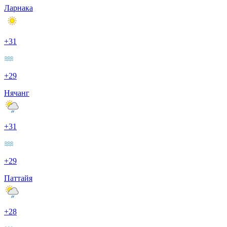
Ларнака
+31
+29
Нячанг
+31
+29
Паттайя
+28