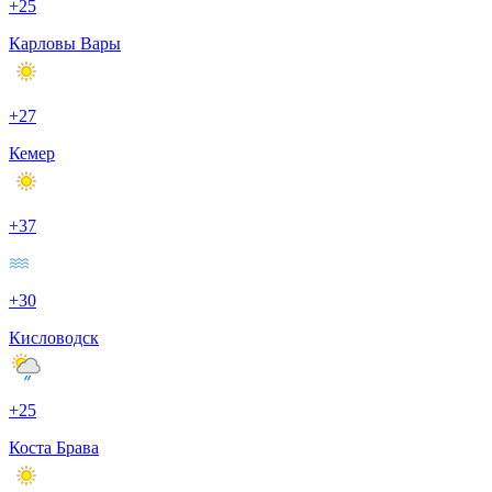
+25
Карловы Вары
+27
Кемер
+37
+30
Кисловодск
+25
Коста Брава