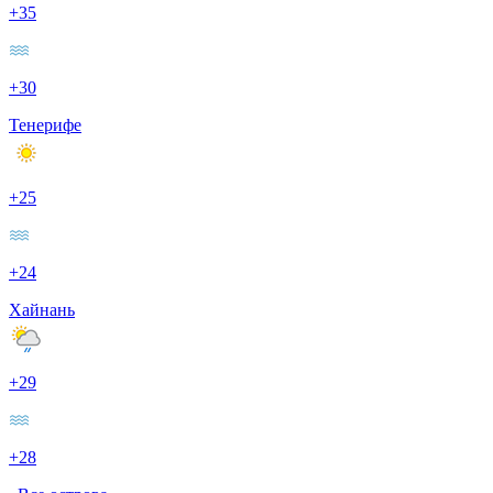
+35
+30
Тенерифе
+25
+24
Хайнань
+29
+28