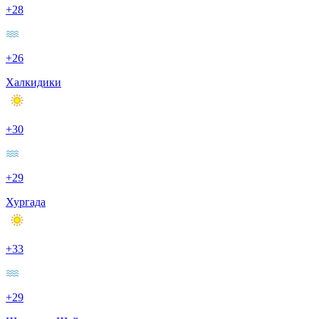
+28
+26
Халкидики
+30
+29
Хургада
+33
+29