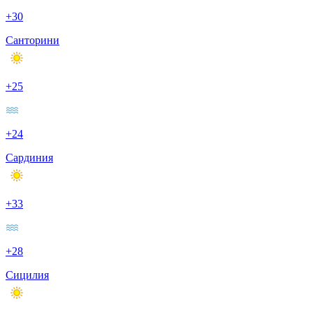
+30
Санторини
+25
+24
Сардиния
+33
+28
Сицилия