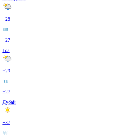
+28
+27
Гоа
+29
+27
Дубай
+37