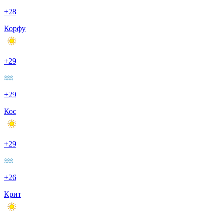
+28
Корфу
+29
+29
Кос
+29
+26
Крит