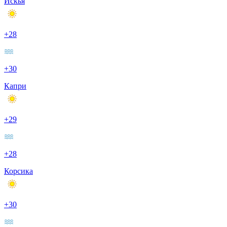
Искья
+28
+30
Капри
+29
+28
Корсика
+30