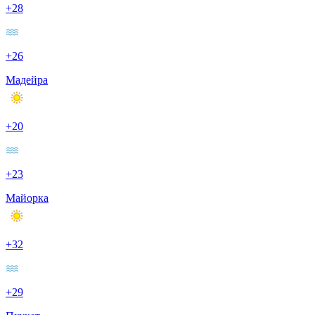
+28
+26
Мадейра
+20
+23
Майорка
+32
+29