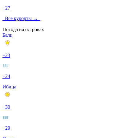
+27
Все курорты →
Погода на островах
Бали
+23
+24
Ибица
+30
+29