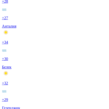
+28
+27
Анталия
+34
+30
Белек
+32
+29
Геленджик