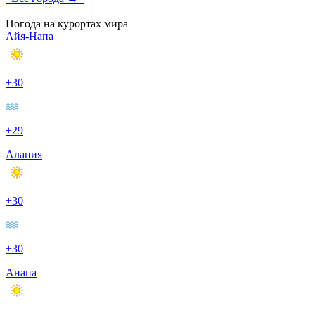
Погода на курортах мира
Айя-Напа
+30
+29
Алания
+30
+30
Анапа