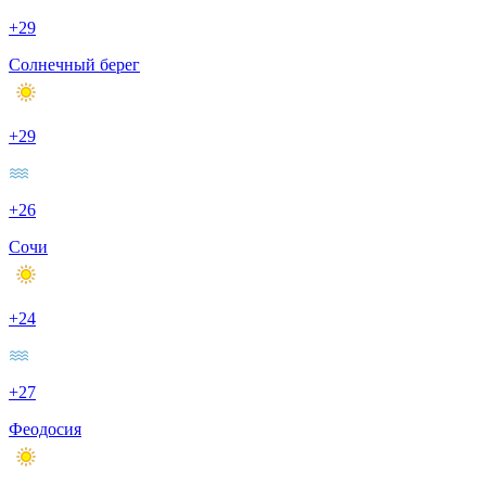
+29
Солнечный берег
+29
+26
Сочи
+24
+27
Феодосия