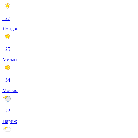
+27
Лондон
+25
Милан
+34
Москва
+22
Париж