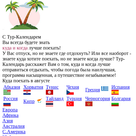
С Тур-Календарем
Вы всегда будете знать
куда и когда
лучше поехать!
У Вас отпуск, но не знаете где отдохнуть? Или все наоборот -
знаете куда хотите поехать, но не знаете когда лучше? Тур-
Календарь расскажет Вам о том, куда и когда лучше
отправиться отдыхать, чтобы погода была наилучшая,
программа насыщенная, а путешествие незабываемое!
Куда поехать в августе
Абхазия
Хорватия
Тунис
Чехия
Испания
Греция
Россия
Тайланд
Турция
Черногория
Болгария
Кипр
Европа
Африка
Азия
Австралия
С.Америка