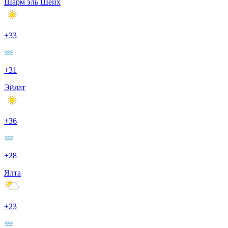
Шарм эль Шейх
+33
+31
Эйлат
+36
+28
Ялта
+23