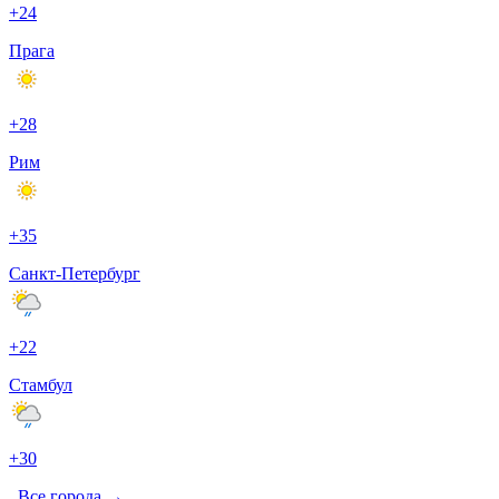
+24
Прага
+28
Рим
+35
Санкт-Петербург
+22
Стамбул
+30
Все города →