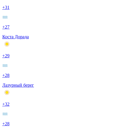
+31
+27
Коста Дорада
+29
+28
Лазурный берег
+32
+28