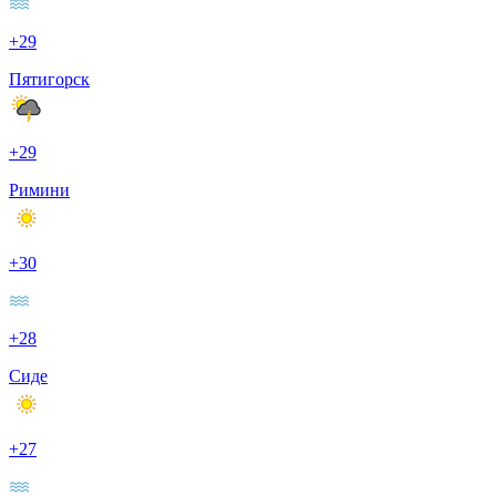
+29
Пятигорск
+29
Римини
+30
+28
Сиде
+27