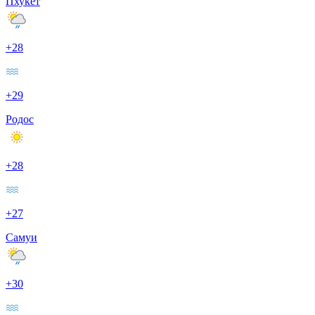
Пхукет
+28
+29
Родос
+28
+27
Самуи
+30