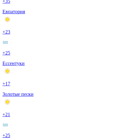
+35
Евпатория
+23
+25
Ессентуки
+17
Золотые пески
+21
+25