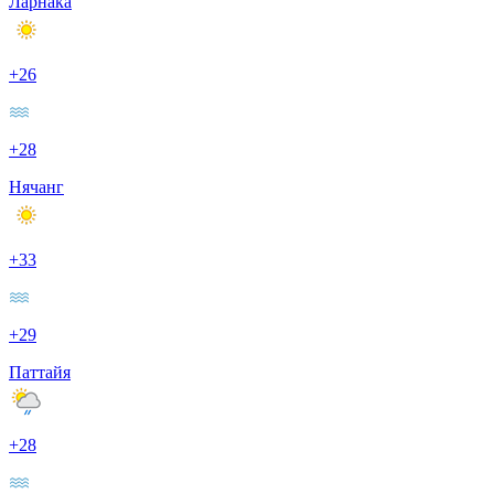
Ларнака
+26
+28
Нячанг
+33
+29
Паттайя
+28