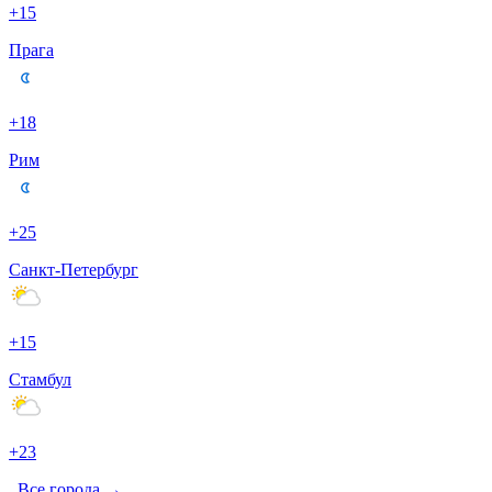
+15
Прага
+18
Рим
+25
Санкт-Петербург
+15
Стамбул
+23
Все города →