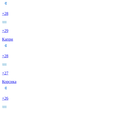
+28
+29
Капри
+28
+27
Корсика
+26