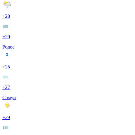
+28
+29
Родос
+25
+27
Самуи
+29