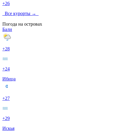
+26
Все курорты →
Погода на островах
Бали
+28
+24
Ибица
+27
+29
Искья