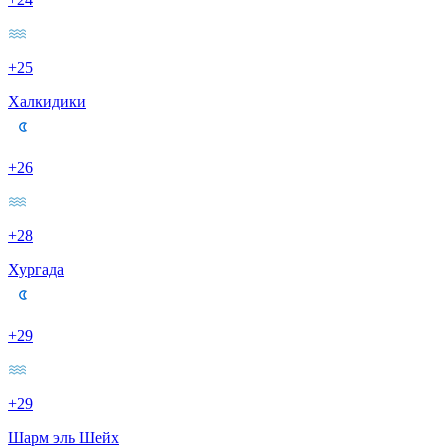
+25
Халкидики
+26
+28
Хургада
+29
+29
Шарм эль Шейх