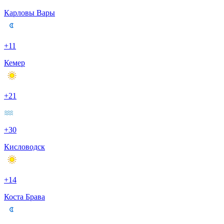
Карловы Вары
+11
Кемер
+21
+30
Кисловодск
+14
Коста Брава