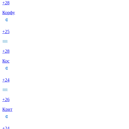
+28
Корфу
+25
+28
Кос
+24
+26
Крит
+24