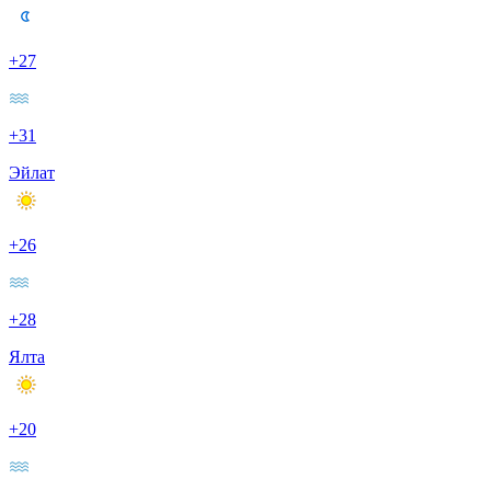
+27
+31
Эйлат
+26
+28
Ялта
+20