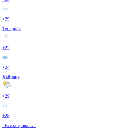
+29
Тенерифе
+22
+24
Хайнань
+29
+28
Все острова →