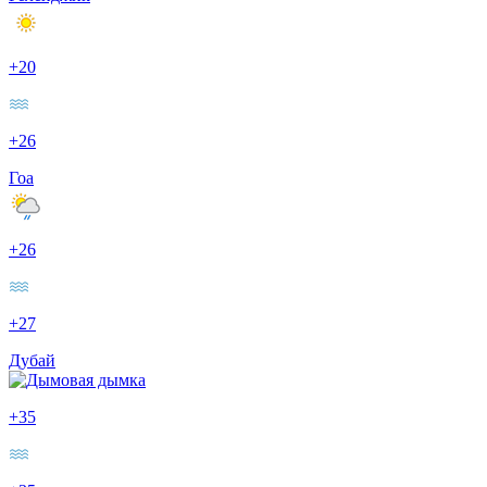
+20
+26
Гоа
+26
+27
Дубай
+35