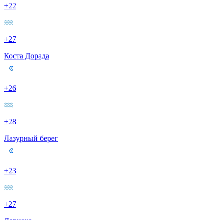
+22
+27
Коста Дорада
+26
+28
Лазурный берег
+23
+27