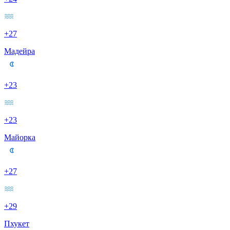
+27
Мадейра
+23
+23
Майорка
+27
+29
Пхукет