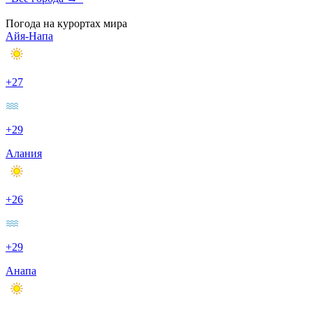
Погода на курортах мира
Айя-Напа
+27
+29
Алания
+26
+29
Анапа