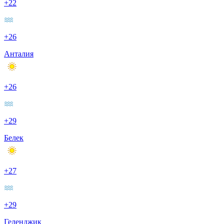
+22
+26
Анталия
+26
+29
Белек
+27
+29
Геленджик