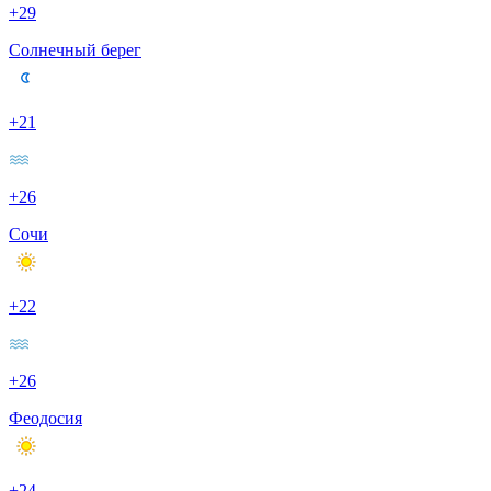
+29
Солнечный берег
+21
+26
Сочи
+22
+26
Феодосия
+24