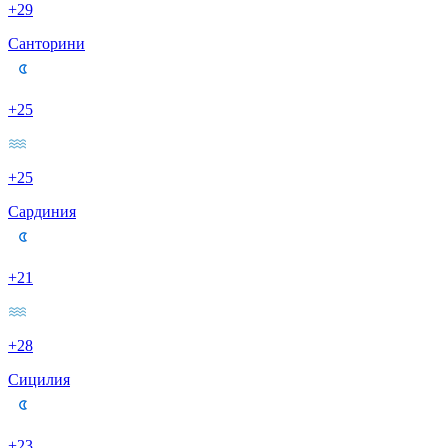
+29
Санторини
+25
+25
Сардиния
+21
+28
Сицилия
+23