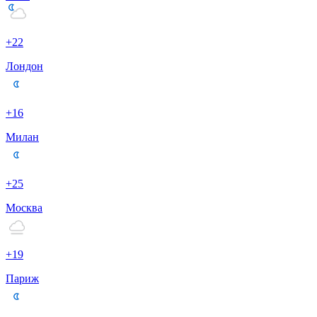
+22
Лондон
+16
Милан
+25
Москва
+19
Париж