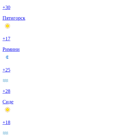
+30
Пятигорск
+17
Римини
+25
+28
Сиде
+18