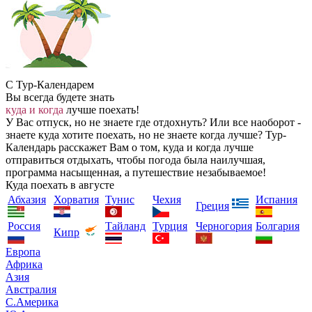
С Тур-Календарем
Вы всегда будете знать
куда и когда
лучше поехать!
У Вас отпуск, но не знаете где отдохнуть? Или все наоборот -
знаете куда хотите поехать, но не знаете когда лучше? Тур-
Календарь расскажет Вам о том, куда и когда лучше
отправиться отдыхать, чтобы погода была наилучшая,
программа насыщенная, а путешествие незабываемое!
Куда поехать в августе
Абхазия
Хорватия
Тунис
Чехия
Испания
Греция
Россия
Тайланд
Турция
Черногория
Болгария
Кипр
Европа
Африка
Азия
Австралия
С.Америка